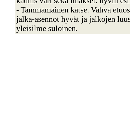
kaunis väri sekä lihakset. hyvin esi
- Tammamainen katse. Vahva etuosa
jalka-asennot hyvät ja jalkojen luu
yleisilme suloinen.