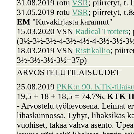
31.08.2019 rotu
VSR
; piirretyt, t.
31.05.2019 rotu
VSR
; piirretyt, t
EM
"Kuvakirjasta karannut"
15.03.2020 VSN
Radical Trotters
;
(3½-3½-3½-4-3½-4½-4-3½-3½-3½
18.03.2019 VSN
Ristikallio
; piirr
3½-3½-3½-3½=37p)
ARVOSTELUTILAISUUDET
25.08.2019
PKK:n 90. KTK-tilais
19,5 + 18 + 18,5 = 74,7%,
KTK I
- Arvostelu työhevosena. Leimat e
lihaskunnossa. Lyhyt, lihaksikas k
vuohiset, takaa vahva asento. Upea 