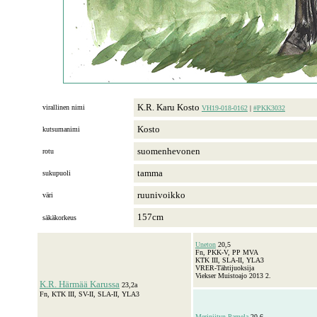
K.R. Karu Kosto
virallinen nimi
VH19-018-0162
|
#PKK3032
Kosto
kutsumanimi
suomenhevonen
rotu
tamma
sukupuoli
ruunivoikko
väri
157cm
säkäkorkeus
Uneton
20,5
Fn, PKK-V, PP MVA
KTK III, SLA-II, YLA3
VRER-Tähtijuoksija
Viekser Muistoajo 2013 2.
K.R. Härmää Karussa
23,2a
Fn, KTK III, SV-II, SLA-II, YLA3
Meriniityn Pamela
20,6