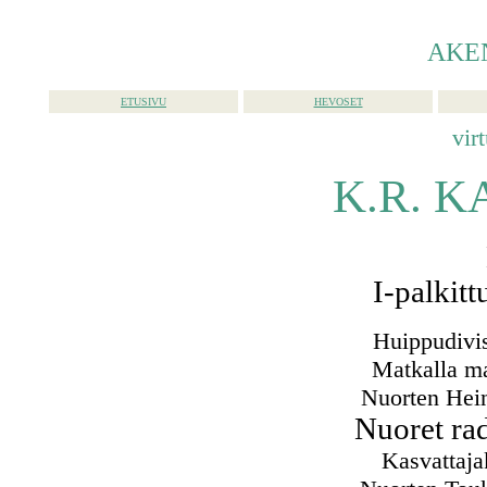
AKE
ETUSIVU
HEVOSET
vir
K.R. 
I-palkitt
Huippudivis
Matkalla ma
Nuorten Hei
Nuoret ra
Kasvattaja