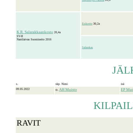
Esikosto
30,2a
K.R. Salarakkaankosto
20,4a
SV-II
Narrilaivan Suomineito 2016
Salarakas
JÄL
s.
skp. Nimi
isä
09.05.2022
o.
AH Muisto
EP Mut
KILPAI
RAVIT