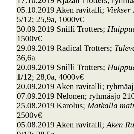
17.10.2019 Rjazán Trotters; ryhmä
05.10.2019 Aken ravitalli;
Viekser
5/12; 25,9a, 1000v€
30.09.2019 Snilli Trotters;
Huippud
1500v€
29.09.2019 Radical Trotters;
Tulev
36,6a
20.09.2019 Snilli Trotters;
Huippud
1/12
; 28,0a, 4000v€
20.09.2019 Aken ravitalli; ryhmäa
07.09.2019 Nelonen; ryhmäajo 210
25.08.2019 Karolus;
Matkalla mai
2500v€
05.08.2019 Aken ravitalli;
Aken Ru