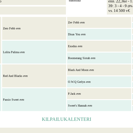
o
statistiika
enn. 22,3ke - 1
39: 3 - 4 - 9
(8%
vs. 14 500 v€
Zev Febb
evm
Zero Febb
evm
Disas You
evm
Exodus
evm
Lolita Palima
evm
Boomerang Sistah
evm
Black And Moon
evm
Red And Blacks
evm
O.W.Q Gerlyn
evm
P.Jack
evm
Passio Sweet
evm
Sweet's Hannah
evm
KILPAILUKALENTERI