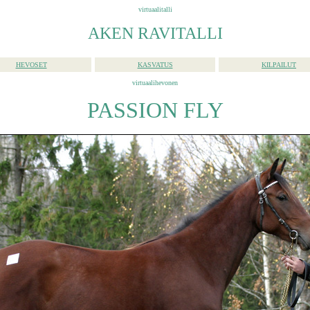
virtuaalitalli
AKEN RAVITALLI
HEVOSET
KASVATUS
KILPAILUT
virtuaalihevonen
PASSION FLY