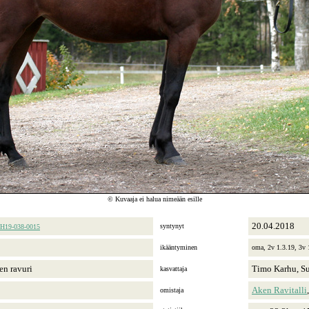
© Kuvaaja ei halua nimeään esille
20.04.2018
syntynyt
H19-038-0015
ikääntyminen
oma, 2v 1.3.19, 3v 
en ravuri
Timo Karhu, S
kasvattaja
Aken Ravitalli
omistaja