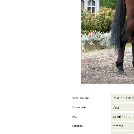
Passion Fly
virallinen nimi
V
Pasi
kutsumanimi
amerikkalain
rotu
tamma
sukupuoli