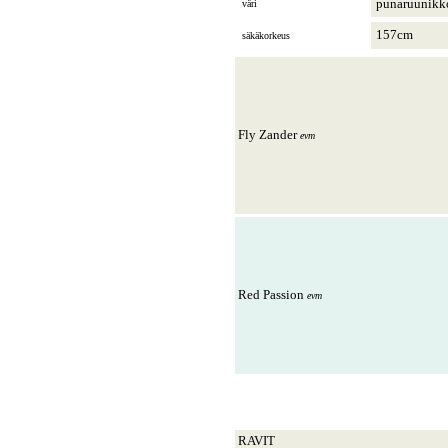
punaruunikk
väri
157cm
säkäkorkeus
Fly Zander
evm
Red Passion
evm
RAVIT