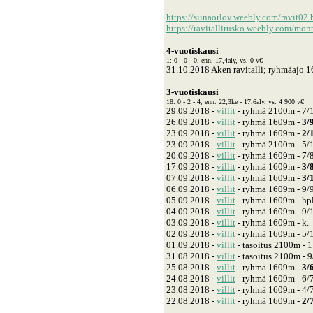
https://siinaorlov.weebly.com/ravit02.
https://ravitallirusko.weebly.com/mon
4-vuotiskausi
1: 0 - 0 - 0, enn. 17,4aly, vs. 0 v€
31.10.2018 Aken ravitalli; ryhmäajo 1
3-vuotiskausi
18: 0 - 2 - 4, enn. 22,3ke - 17,6aly, vs. 4 900 v€
29.09.2018 -
villit
- ryhmä 2100m - 7/1
26.09.2018 -
villit
- ryhmä 1609m -
3/
23.09.2018 -
villit
- ryhmä 1609m -
2/
23.09.2018 -
villit
- ryhmä 2100m - 5/1
20.09.2018 -
villit
- ryhmä 1609m - 7/8
17.09.2018 -
villit
- ryhmä 1609m -
3/
07.09.2018 -
villit
- ryhmä 1609m -
3/
06.09.2018 -
villit
- ryhmä 1609m - 9/9 
05.09.2018 -
villit
- ryhmä 1609m - hpl
04.09.2018 -
villit
- ryhmä 1609m - 9/1
03.09.2018 -
villit
- ryhmä 1609m - k.
02.09.2018 -
villit
- ryhmä 1609m - 5/1
01.09.2018 -
villit
- tasoitus 2100m - 1
31.08.2018 -
villit
- tasoitus 2100m - 9
25.08.2018 -
villit
- ryhmä 1609m -
3/
24.08.2018 -
villit
- ryhmä 1609m - 6/7
23.08.2018 -
villit
- ryhmä 1609m - 4/7
22.08.2018 -
villit
- ryhmä 1609m -
2/