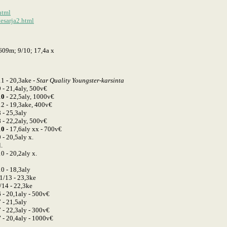
html
tesarja2.html
609m; 9/10; 17,4a x
1 - 20,3ake -
Star Quality Youngster-karsinta
9
- 21,4aly, 500v€
10
- 22,5aly, 1000v€
2 - 19,3ake, 400v€
 - 25,3aly
8
- 22,2aly, 500v€
10
- 17,6aly xx - 700v€
- 20,5aly x.
.
0 - 20,2aly x.
0 - 18,3aly
1/13 - 23,3ke
/14 - 22,3ke
6
- 20,1aly - 500v€
 - 21,5aly
 - 22,3aly - 300v€
7
- 20,4aly - 1000v€