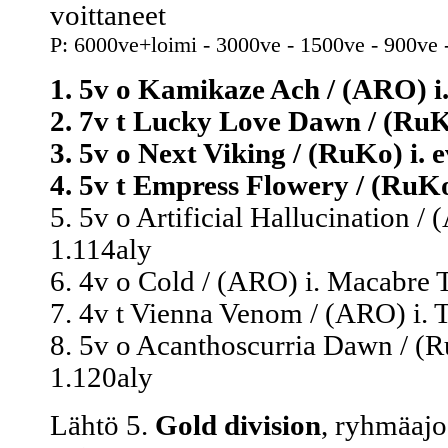
voittaneet
P: 6000ve+loimi - 3000ve - 1500ve - 900ve 
1. 5v o Kamikaze Ach / (ARO) i.
2. 7v t Lucky Love Dawn / (RuKo)
3. 5v o Next Viking / (RuKo) i. 
4. 5v t Empress Flowery / (RuKo
5. 5v o Artificial Hallucination 
1.114aly
6. 4v o Cold / (ARO) i. Macabre T
7. 4v t Vienna Venom / (ARO) i. T
8. 5v o Acanthoscurria Dawn / (R
1.120aly
Lähtö 5.
Gold division
, ryhmäajo