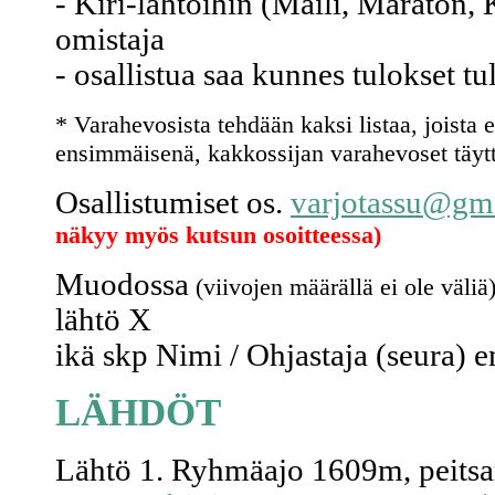
- Kiri-lähtöihin (Maili, Maraton, 
omistaja
- osallistua saa kunnes tulokset tu
* Varahevosista tehdään kaksi listaa, joista 
ensimmäisenä, kakkossijan varahevoset täyttä
Osallistumiset os.
varjotassu@gm
näkyy myös kutsun osoitteessa)
Muodossa
(viivojen määrällä ei ole väliä
lähtö X
ikä skp Nimi / Ohjastaja (seura) e
LÄHDÖT
Lähtö 1. Ryhmäajo 1609m, peitsar