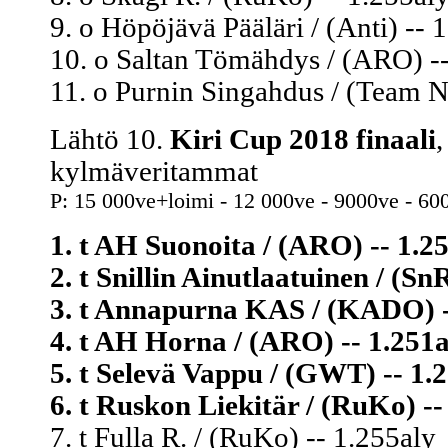
9. o Höpöjävä Pääläri / (Anti) -- 
10. o Saltan Tömähdys / (ARO) -
11. o Purnin Singahdus / (Team Ni
Lähtö 10.
Kiri Cup 2018 finaali
kylmäveritammat
P: 15 000ve+loimi - 12 000ve - 9000ve - 60
1. t AH Suonoita / (ARO) -- 1.2
2. t Snillin Ainutlaatuinen / (Sn
3. t Annapurna KAS / (KADO) -
4. t AH Horna / (ARO) -- 1.251a
5. t Selevä Vappu / (GWT) -- 1.
6. t Ruskon Liekitär / (RuKo) --
7. t Fulla R. / (RuKo) -- 1.255aly