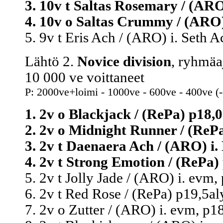
3. 10v t Saltas Rosemary / (ARO)
4. 10v o Saltas Crummy / (ARO) 
5. 9v t Eris Ach / (ARO) i. Seth A
Lähtö 2.
Novice division
, ryhmäa
10 000 ve voittaneet
P: 2000ve+loimi - 1000ve - 600ve - 400ve (
1. 2v o Blackjack / (RePa) p18,0
2. 2v o Midnight Runner / (RePa
3. 2v t Daenaera Ach / (ARO) i.
4. 2v t Strong Emotion / (RePa)
5. 2v t Jolly Jade / (ARO) i. evm,
6. 2v t Red Rose / (RePa) p19,5al
7. 2v o Zutter / (ARO) i. evm, p1