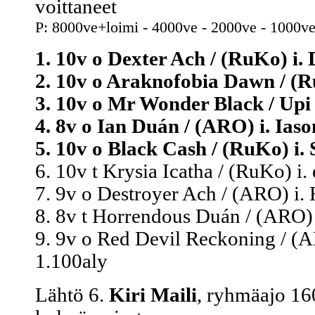
voittaneet
P: 8000ve+loimi - 4000ve - 2000ve - 1000ve
1. 10v o Dexter Ach / (RuKo) i. 
2. 10v o Araknofobia Dawn / (Ru
3. 10v o Mr Wonder Black / Upi
4. 8v o Ian Duán / (ARO) i. Iaso
5. 10v o Black Cash / (RuKo) i. 
6. 10v t Krysia Icatha / (RuKo) i.
7. 9v o Destroyer Ach / (ARO) i. 
8. 8v t Horrendous Duán / (ARO) 
9. 9v o Red Devil Reckoning / (A
1.100aly
Lähtö 6.
Kiri Maili
, ryhmäajo 16