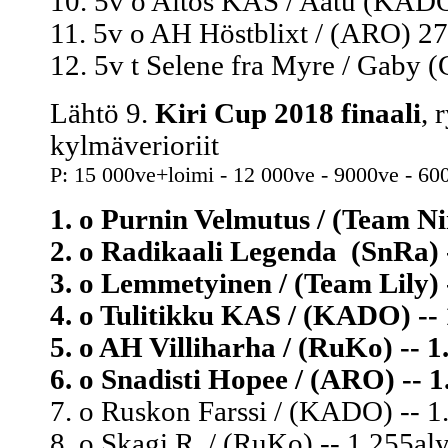
10. 5v o Aitos KAS / Aatu (KADO
11. 5v o AH Höstblixt / (ARO) 27
12. 5v t Selene fra Myre / Gaby 
Lähtö 9.
Kiri Cup 2018 finaali
, 
kylmäverioriit
P: 15 000ve+loimi - 12 000ve - 9000ve - 60
1. o Purnin Velmutus / (Team Nin
2. o Radikaali Legenda (SnRa) 
3. o Lemmetyinen / (Team Lily) 
4. o Tulitikku KAS / (KADO) -- 
5. o AH Villiharha / (RuKo) -- 1
6. o Snadisti Hopee / (ARO) -- 1
7. o Ruskon Farssi / (KADO) -- 1
8. o Skagi R. / (RuKo) -- 1.255al