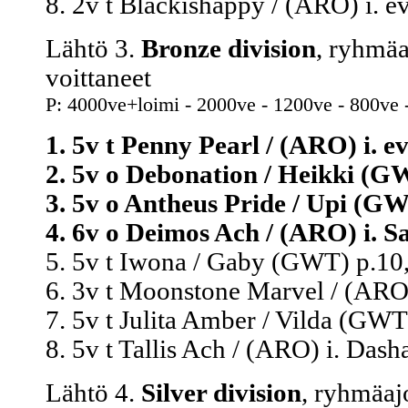
8. 2v t Blackishappy / (ARO) i. e
Lähtö 3.
Bronze division
, ryhmäa
voittaneet
P: 4000ve+loimi - 2000ve - 1200ve - 800ve 
1. 5v t Penny Pearl / (ARO) i. e
2. 5v o Debonation / Heikki (GW
3. 5v o Antheus Pride / Upi (GW
4. 6v o Deimos Ach / (ARO) i. Sa
5. 5v t Iwona / Gaby (GWT) p.10,
6. 3v t Moonstone Marvel / (ARO)
7. 5v t Julita Amber / Vilda (GWT
8. 5v t Tallis Ach / (ARO) i. Dash
Lähtö 4.
Silver division
, ryhmäaj