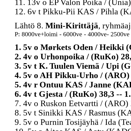
11. 13v o EP Valon Poika / (Unia)
12. 6v t Pikku-Pii KAS / Pihla (
Lähtö 8.
Mini-Kirittäjä
, ryhmäaj
P: 8000ve+loimi - 6000ve - 4000ve- 2500ve
1. 5v o Mørkets Oden / Heikki 
2. 4v o Urhonpoika / (RuKo) 28,
3. 5v t K. Tuulen Viemä / Upi (
4. 5v o AH Pikku-Urho / (ARO) 
5. 4v r Ontuu KAS / Janne (KAD
6. 4v t Gjesta / (RuKo) 38,3 -- 1
7. 4v o Ruskon Eetvartti / (ARO) 
8. 5v t Sinikki KAS / Rasmus (K
9. 5v o Purnin Tosijäyhä / Ida (T