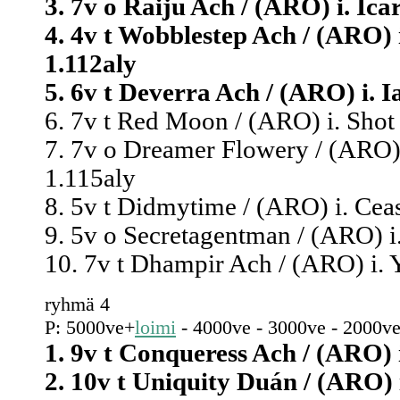
3. 7v o Raiju Ach / (ARO) i. Ica
4. 4v t Wobblestep Ach / (ARO) 
1.112aly
5. 6v t Deverra Ach / (ARO) i. I
6. 7v t Red Moon / (ARO) i. Shot 
7. 7v o Dreamer Flowery / (ARO) 
1.115aly
8. 5v t Didmytime / (ARO) i. Ceas
9. 5v o Secretagentman / (ARO) i
10. 7v t Dhampir Ach / (ARO) i. Y
ryhmä 4
P: 5000ve+
loimi
- 4000ve - 3000ve - 2000ve
1. 9v t Conqueress Ach / (ARO) 
2. 10v t Uniquity Duán / (ARO) i