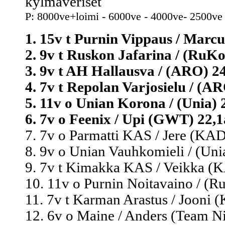
kylmäveriset
P: 8000ve+loimi - 6000ve - 4000ve- 2500ve
1. 15v t Purnin Vippaus / Marcu
2. 9v t Ruskon Jafarina / (RuKo)
3. 9v t AH Hallausva / (ARO) 24
4. 7v t Repolan Varjosielu / (AR
5. 11v o Unian Korona / (Unia) 2
6. 7v o Feenix / Upi (GWT) 22,1a
7. 7v o Parmatti KAS / Jere (KAD
8. 9v o Unian Vauhkomieli / (Unia
9. 7v t Kimakka KAS / Veikka (K
10. 11v o Purnin Noitavaino / (R
11. 7v t Karman Arastus / Jooni 
12. 6v o Maine / Anders (Team Ni