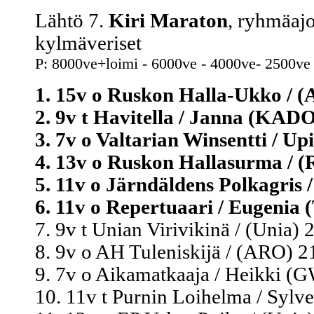
Lähtö 7.
Kiri Maraton
, ryhmäaj
kylmäveriset
P: 8000ve+loimi - 6000ve - 4000ve- 2500ve
1. 15v o Ruskon Halla-Ukko / (
2. 9v t Havitella / Janna (KADO
3. 7v o Valtarian Winsentti / U
4. 13v o Ruskon Hallasurma / (R
5. 11v o Järndäldens Polkagris 
6. 11v o Repertuaari / Eugenia 
7. 9v t Unian Virivikinä / (Unia) 
8. 9v o AH Tuleniskijä / (ARO) 21
9. 7v o Aikamatkaaja / Heikki (G
10. 11v t Purnin Loihelma / Sylve