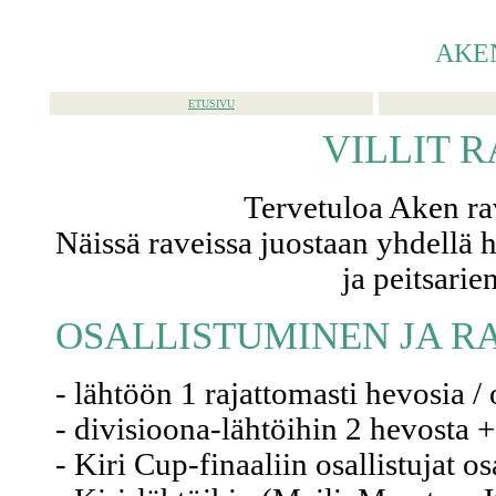
AKE
ETUSIVU
VILLIT RA
Tervetuloa Aken ravi
Näissä raveissa juostaan yhdellä 
ja peitsarie
OSALLISTUMINEN JA R
- lähtöön 1 rajattomasti hevosia /
- divisioona-lähtöihin 2 hevosta 
- Kiri Cup-finaaliin osallistujat o