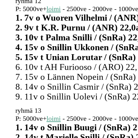
ryhmä 12
P: 5000ve+
loimi
- 2500ve - 2000ve - 1000ve
1. 7v o Wuoren Vilhelmi / (ANR) 
2. 9v t K.R. Purnu / (ANR) 22,0a
3. 10v t Palma Snilli / (SnRa) 22
4. 15v o Snillin Ukkonen / (SnRa
5. 15v t Unian Lorutar / (SnRa) 
6. 10v t AH Furiooso / (ARO) 22,
7. 15v o Lännen Nopein / (SnRa) 
8. 14v o Snillin Casmir / (SnRa) 2
9. 11v o Snillin Uolevi / (SnRa) 2
ryhmä 13
P: 5000ve+
loimi
- 2500ve - 2000ve - 1000ve
1. 14v o Snillin Buugi / (SnRa) 2
2. 14v t Marielle Snilli / (SnRa) 