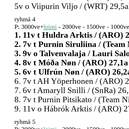
5v o Viipurin Viljo / (WRT) 29,5a
ryhmä 4
P: 3000ve+
loimi
- 2000ve - 1500ve - 1000ve
1. 11v t Huldra Arktis / (ARO) 2
2. 7v t Purnin Siruliina / (Team 
3. 9v o Talvenvalaja / Lauri Sal
4. 8v t Móða Nøn / (ARO) 27,1a 
5. 6v t Ulfrún Nøn / (ARO) 26,2a
6. 7v t AH Yöperhonen / (ARO) 26
7. 6v t Amaryll Snilli / (SnRa) 26,
8. 7v t Purnin Pitsikato / (Team Ni
9. 11v o Hábrók Arktis / (ARO) 2
ryhmä 5