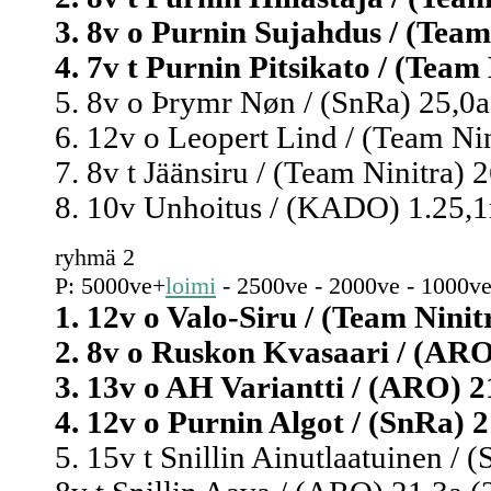
3. 8v o Purnin Sujahdus / (Team
4. 7v t Purnin Pitsikato / (Team
5. 8v o Þrymr Nøn / (SnRa) 25,0a
6. 12v o Leopert Lind / (Team Ni
7. 8v t Jäänsiru / (Team Ninitra)
8. 10v Unhoitus / (KADO) 1.25,1
ryhmä 2
P: 5000ve+
loimi
- 2500ve - 2000ve - 1000ve
1. 12v o Valo-Siru / (Team Ninit
2. 8v o Ruskon Kvasaari / (ARO
3. 13v o AH Variantti / (ARO) 2
4. 12v o Purnin Algot / (SnRa) 
5. 15v t Snillin Ainutlaatuinen /