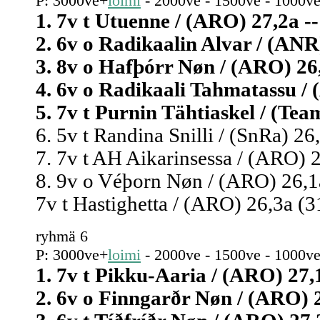
P: 3000ve+
loimi
- 2000ve - 1500ve - 1000ve
1. 7v t Utuenne / (ARO) 27,2a --
2. 6v o Radikaalin Alvar / (ANR)
3. 8v o Hafþórr Nøn / (ARO) 26,
4. 6v o Radikaali Tahmatassu / 
5. 7v t Purnin Tähtiaskel / (Team
6. 5v t Randina Snilli / (SnRa) 26
7. 7v t AH Aikarinsessa / (ARO) 2
8. 9v o Véþorn Nøn / (ARO) 26,1a
7v t Hastighetta / (ARO) 26,3a (3
ryhmä 6
P: 3000ve+
loimi
- 2000ve - 1500ve - 1000ve
1. 7v t Pikku-Aaria / (ARO) 27,1
2. 6v o Finngarðr Nøn / (ARO) 2