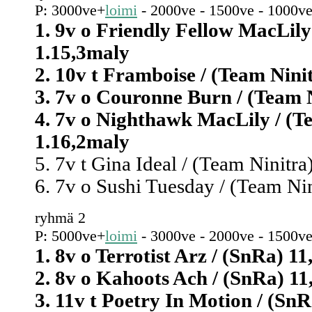
P: 3000ve+
loimi
- 2000ve - 1500ve - 1000ve
1. 9v o Friendly Fellow MacLily
1.15,3maly
2. 10v t Framboise / (Team Nini
3. 7v o Couronne Burn / (Team N
4. 7v o Nighthawk MacLily / (Te
1.16,2maly
5. 7v t Gina Ideal / (Team Ninitr
6. 7v o Sushi Tuesday / (Team Ni
ryhmä 2
P: 5000ve+
loimi
- 3000ve - 2000ve - 1500ve
1. 8v o Terrotist Arz / (SnRa) 1
2. 8v o Kahoots Ach / (SnRa) 11
3. 11v t Poetry In Motion / (Sn