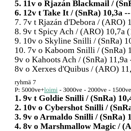
5. 11v o Rjazán Blackmail / (SnR
6. 12v t Take It / (SnRa) 10,3a --
7. 7v t Rjazán d'Debora / (ARO) 1
8. 9v t Spicy Ach / (ARO) 10,7a (
9. 10v o Skyline Snilli / (SnRa) 1
10. 7v o Kaboom Snilli / (SnRa) 1
9v o Kahoots Ach / (SnRa) 11,9a 
8v o Xerxes d'Quibus / (ARO) 11,
ryhmä 7
P: 5000ve+
loimi
- 3000ve - 2000ve - 1500ve
1. 9v t Goldie Snilli / (SnRa) 10,
2. 10v o Cybershot Snilli / (SnRa
3. 9v o Armaldo Snilli / (SnRa) 1
4. 8v o Marshmallow Magic / (A