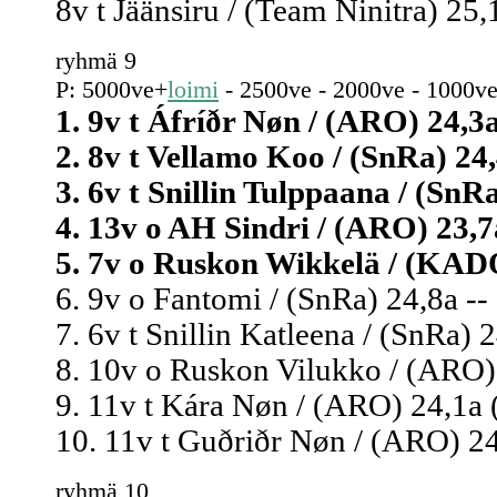
8v t Jäänsiru / (Team Ninitra) 25,
ryhmä 9
P: 5000ve+
loimi
- 2500ve - 2000ve - 1000ve
1. 9v t Áfríðr Nøn / (ARO) 24,3a
2. 8v t Vellamo Koo / (SnRa) 24,
3. 6v t Snillin Tulppaana / (SnRa
4. 13v o AH Sindri / (ARO) 23,7
5. 7v o Ruskon Wikkelä / (KADO)
6. 9v o Fantomi / (SnRa) 24,8a --
7. 6v t Snillin Katleena / (SnRa) 2
8. 10v o Ruskon Vilukko / (ARO) 
9. 11v t Kára Nøn / (ARO) 24,1a 
10. 11v t Guðriðr Nøn / (ARO) 24
ryhmä 10