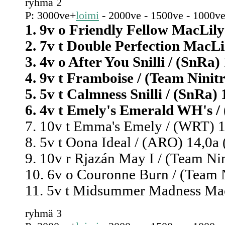
ryhmä 2
P: 3000ve+
loimi
- 2000ve - 1500ve - 1000ve
1. 9v o Friendly Fellow MacLily 
2. 7v t Double Perfection MacLil
3. 4v o After You Snilli / (SnRa) 
4. 9v t Framboise / (Team Ninitr
5. 5v t Calmness Snilli / (SnRa) 
6. 4v t Emely's Emerald WH's / 
7. 10v t Emma's Emely / (WRT) 14
8. 5v t Oona Ideal / (ARO) 14,0a 
9. 10v r Rjazán May I / (Team Nin
10. 6v o Couronne Burn / (Team Ni
11. 5v t Midsummer Madness MacL
ryhmä 3