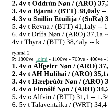
2. 4v t Oddrún Nøn / (ARO) 37,3
3. 4v o Bjarni / (BTT) 38,0aly --
4. 3v o Snillin Etuilija / (SnRa) 
5. 4v t Revna / (BTT) 41,1aly -- 1
6. 4v t Drífa Nøn / (ARO) 37,1a -
4v t Thyra / (BTT) 38,4aly -- k
ryhmä 2
P: 1800ve+
loimi
- 1100ve - 700ve - 400ve -
1. 4v o Álfgeirr Nøn / (ARO) 37,
2. 4v t AH Hulihai / (ARO) 35,1a
3. 4v t Hærþrúðr Nøn / (ARO) 36
4. 4v o Finnólf Nøn / (ARO) 34,2
5. 4v o Alfvin / (BTT) 31,1 -- 1.3
6. 5v t Talaventaika / (WRT) 34,4 