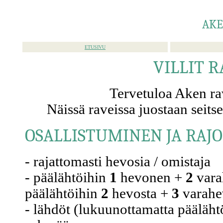
AKE
ETUSIVU
VILLIT R
Tervetuloa Aken ravi
Näissä raveissa juostaan seits
OSALLISTUMINEN JA RAJ
- rajattomasti hevosia / omistaja
- päälähtöihin
1
hevonen +
2
vara
päälähtöihin
2
hevosta +
3
varahev
- lähdöt (lukuunottamatta pääläht