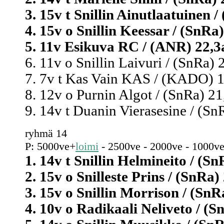
3. 15v t Snillin Ainutlaatuinen /
4. 15v o Snillin Keessar / (SnRa)
5. 11v Esikuva RC / (ANR) 22,3a
6. 11v o Snillin Laivuri / (SnRa) 
7. 7v t Kas Vain KAS / (KADO) 1.
8. 12v o Purnin Algot / (SnRa) 21
9. 14v t Duanin Vierasesine / (Sn
ryhmä 14
P: 5000ve+
loimi
- 2500ve - 2000ve - 1000ve
1. 14v t Snillin Helmineito / (Sn
2. 15v o Snilleste Prins / (SnRa)
3. 15v o Snillin Morrison / (SnRa
4. 10v o Radikaali Neliveto / (S