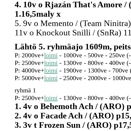
4. 10v o Rjazán That's Amore / 
1.16,5maly x
5. 9v o Memento / (Team Ninitra)
11v o Knockout Snilli / (SnRa) 11
Lähtö 5. ryhmäajo 1609m, peitsa
P: 2000ve+
loimi
- 1000ve - 500ve - 250ve (
P: 2500ve+
loimi
- 1300ve - 800ve - 400ve (
P: 4000ve+
loimi
- 1900ve - 1300ve - 700ve 
P: 5000ve+
loimi
- 2500ve - 2000ve - 1000ve
ryhmä 1
P: 2500ve+
loimi
- 1300ve - 800ve - 400ve (
1. 4v o Behemoth Ach / (ARO) p1
2. 4v o Facade Ach / (ARO) p15,
3. 3v t Frozen Sun / (ARO) p17,5