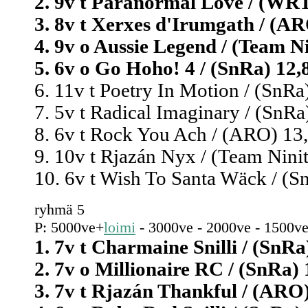
2. 9v t Paranormal Love / (WRT)
3. 8v t Xerxes d'Irumgath / (AR
4. 9v o Aussie Legend / (Team Ni
5. 6v o Go Hoho! 4 / (SnRa) 12,8
6. 11v t Poetry In Motion / (SnRa)
7. 5v t Radical Imaginary / (SnRa)
8. 6v t Rock You Ach / (ARO) 13,
9. 10v t Rjazán Nyx / (Team Ninit
10. 6v t Wish To Santa Wäck / (Sn
ryhmä 5
P: 5000ve+
loimi
- 3000ve - 2000ve - 1500ve
1. 7v t Charmaine Snilli / (SnRa)
2. 7v o Millionaire RC / (SnRa) 
3. 7v t Rjazán Thankful / (ARO)