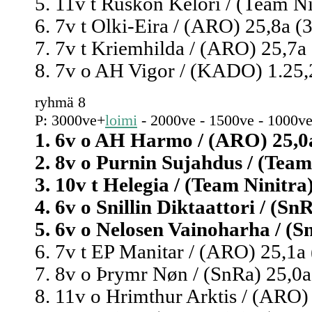
5. 11v t Ruskon Kelori / (Team Nin
6. 7v t Olki-Eira / (ARO) 25,8a (
7. 7v t Kriemhilda / (ARO) 25,7a 
8. 7v o AH Vigor / (KADO) 1.25,2
ryhmä 8
P: 3000ve+
loimi
- 2000ve - 1500ve - 1000ve
1. 6v o AH Harmo / (ARO) 25,0a
2. 8v o Purnin Sujahdus / (Team 
3. 10v t Helegia / (Team Ninitra)
4. 6v o Snillin Diktaattori / (Sn
5. 6v o Nelosen Vainoharha / (Sn
6. 7v t EP Manitar / (ARO) 25,1a 
7. 8v o Þrymr Nøn / (SnRa) 25,0a 
8. 11v o Hrimthur Arktis / (ARO)