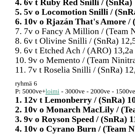
4. 6v t Ruby Red Snilli / (SnRa) 
5. 5v o Locomotion Snilli / (SnRa
6. 10v o Rjazán That's Amore / (
7. 7v o Fancy A Million / (Team N
8. 6v t Olivine Snilli / (SnRa) 12,
9. 6v t Etched Ach / (ARO) 13,2a
10. 9v o Memento / (Team Ninitra)
11. 7v t Roselia Snilli / (SnRa) 12
ryhmä 6
P: 5000ve+
loimi
- 3000ve - 2000ve - 1500ve
1. 12v t Lemonberry / (SnRa) 10
2. 10v o Monarch MacLily / (Tea
3. 9v o Royson Speed / (SnRa) 11
4. 10v o Cyrano Burn / (Team Nin