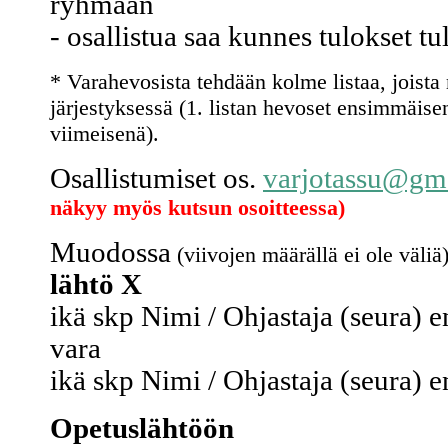
ryhmään
- osallistua saa kunnes tulokset tu
* Varahevosista tehdään kolme listaa, joista 
järjestyksessä (1. listan hevoset ensimmäisenä
viimeisenä).
Osallistumiset os.
varjotassu@gm
näkyy myös kutsun osoitteessa)
Muodossa
(viivojen määrällä ei ole väliä
lähtö X
ikä skp Nimi / Ohjastaja (seura) e
vara
ikä skp Nimi / Ohjastaja (seura) e
Opetuslähtöön