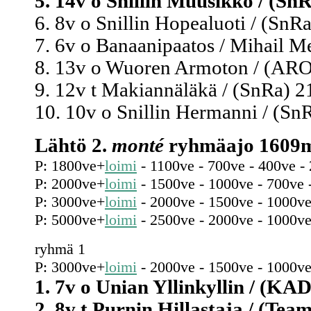
5. 14v o Snillin Muusikko / (SnR
6. 8v o Snillin Hopealuoti / (SnRa
7. 6v o Banaanipaatos / Mihail M
8. 13v o Wuoren Armoton / (ARO)
9. 12v t Makiannäläkä / (SnRa) 21
10. 10v o Snillin Hermanni / (SnR
Lähtö 2.
monté
ryhmäajo 1609m
P: 1800ve+
loimi
- 1100ve - 700ve - 400ve -
P: 2000ve+
loimi
- 1500ve - 1000ve - 700ve 
P: 3000ve+
loimi
- 2000ve - 1500ve - 1000ve
P: 5000ve+
loimi
- 2500ve - 2000ve - 1000ve
ryhmä 1
P: 3000ve+
loimi
- 2000ve - 1500ve - 1000ve
1. 7v o Unian Yllinkyllin / (KA
2. 8v t Purnin Hillastaja / (Tea