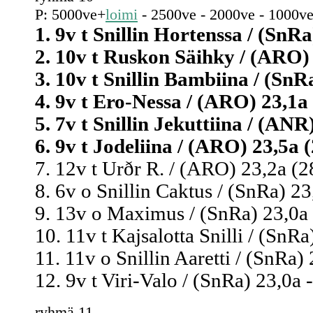
P: 5000ve+
loimi
- 2500ve - 2000ve - 1000ve
1. 9v t Snillin Hortenssa / (SnRa
2. 10v t Ruskon Säihky / (ARO) 
3. 10v t Snillin Bambiina / (SnRa
4. 9v t Ero-Nessa / (ARO) 23,1a 
5. 7v t Snillin Jekuttiina / (ANR
6. 9v t Jodeliina / (ARO) 23,5a 
7. 12v t Urðr R. / (ARO) 23,2a (2
8. 6v o Snillin Caktus / (SnRa) 23
9. 13v o Maximus / (SnRa) 23,0a 
10. 11v t Kajsalotta Snilli / (SnRa
11. 11v o Snillin Aaretti / (SnRa) 
12. 9v t Viri-Valo / (SnRa) 23,0a 
ryhmä 11