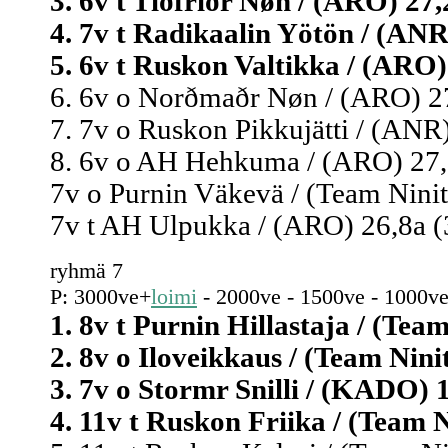
3. 6v t Tíðfríðr Nøn / (ARO) 27,
4. 7v t Radikaalin Yötön / (ANR)
5. 6v t Ruskon Valtikka / (ARO)
6. 6v o Norðmaðr Nøn / (ARO) 27
7. 7v o Ruskon Pikkujätti / (ANR)
8. 6v o AH Hehkuma / (ARO) 27,2
7v o Purnin Väkevä / (Team Ninitr
7v t AH Ulpukka / (ARO) 26,8a (
ryhmä 7
P: 3000ve+
loimi
- 2000ve - 1500ve - 1000ve
1. 8v t Purnin Hillastaja / (Team
2. 8v o Iloveikkaus / (Team Ninit
3. 7v o Stormr Snilli / (KADO) 1
4. 11v t Ruskon Friika / (Team N