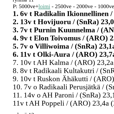
P: 5000ve+
loimi
- 2500ve - 2000ve - 1000ve
1. 6v t Radikalin Ikionnellinen /
2. 13v t Hovijuoru / (SnRa) 23,0
3. 7v t Purnin Kuunnelma / (ANR
4. 9v t Elon Toivomus / (ARO) 2
5. 7v o Villiwoima / (SnRa) 23,1a
6. 11v t Olki-Aura / (ARO) 23,7a
7. 10v t AH Kalma / (ARO) 23,2a 
8. 8v t Radikaali Kultakutri / (Sn
9. 10v t Ruskon Ähäkutti / (ARO)
10. 7v o Radikaali Perusjätkä / (S
11. 14v o AH Paroni / (SnRa) 23,1
11v t AH Poppeli / (ARO) 23,4a (