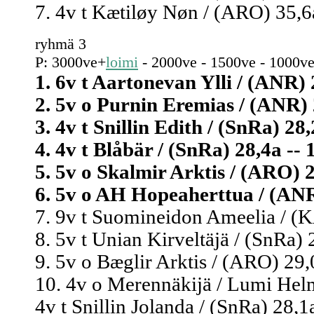
7. 4v t Kætiløy Nøn / (ARO) 35,6a
ryhmä 3
P: 3000ve+
loimi
- 2000ve - 1500ve - 1000ve
1. 6v t Aartonevan Ylli / (ANR) 
2. 5v o Purnin Eremias / (ANR) 2
3. 4v t Snillin Edith / (SnRa) 28,
4. 4v t Blåbär / (SnRa) 28,4a -- 
5. 5v o Skalmir Arktis / (ARO) 2
6. 5v o AH Hopeaherttua / (ANR)
7. 9v t Suomineidon Ameelia / (
8. 5v t Unian Kirveltäjä / (SnRa) 
9. 5v o Bæglir Arktis / (ARO) 29,
10. 4v o Merennäkijä / Lumi Helm
4v t Snillin Jolanda / (SnRa) 28,1a