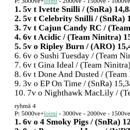
P: 3000ve+
loimi
- 2000ve - 1500ve - 1000ve
1. 5v t Ivette Snilli / (SnRa) 14,8
2. 5v t Celebrity Snilli / (SnRa) 
3. 7v t Cajun Candy RC / (Team 
4. 6v t Acidic / (Team Ninitra) 1
5. 5v o Ripley Burn / (ARO) 15,
6. 6v o Sushi Tuesday / (Team Nin
7. 6v t Gina Ideal / (Team Ninitra
8. 6v t Done And Dusted / (Team N
9. 3v o EP On Time / (SnRa) 15,3a
10. 7v o Nighthawk MacLily / (Te
ryhmä 4
P: 5000ve+
loimi
- 3000ve - 2000ve - 1500ve
1. 6v o 4 Smoky Pigs / (SnRa) 12