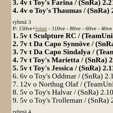
3. 4v t Toy's Farina / (SnRa) 2.2
4. 4v o Toy's Thaumas / (SnRa) 2
ryhmä 3
P: 150ve+
loimi
- 110ve - 80ve - 60ve - 40ve
1. 5v t Sculpture RC / (TeamUnia
2. 7v t Da Capo Synnöve / (SnRa)
3. 7v t Da Capo Sindalya / (Team
4. 7v t Toy's Marietta / (SnRa) 2
5. 5v t Toy's Jessica / (SnRa) 2.1
6. 6v o Toy's Oddmar / (SnRa) 2.1
7. 12v o Northug Olaf / (TeamUnia
8. 5v o Toy's Halvar / (SnRa) 2.10
9. 5v o Toy's Trolleman / (SnRa) 2
ryhmä 4