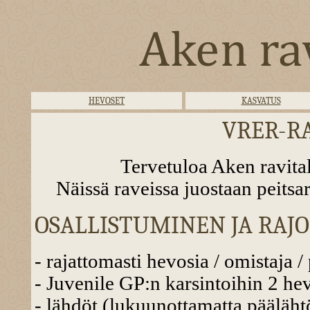
HEVOSET
KASVATUS
VRER-RA
Tervetuloa Aken ravital
Näissä raveissa juostaan peitsa
OSALLISTUMINEN JA RAJ
- rajattomasti hevosia / omistaja /
- Juvenile GP:n karsintoihin 2 he
- lähdöt (lukuunottamatta pääläht