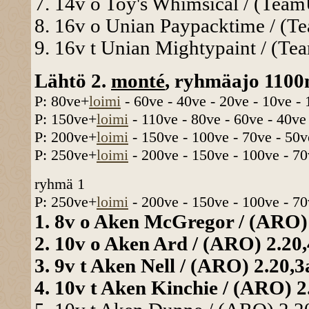
7. 14v o Toy's Whimsical / (TeamU
8. 16v o Unian Paypacktime / (Te
9. 16v t Unian Mightypaint / (Te
Lähtö 2.
monté
, ryhmäajo 1100
P: 80ve+
loimi
- 60ve - 40ve - 20ve - 10ve -
P: 150ve+
loimi
- 110ve - 80ve - 60ve - 40ve
P: 200ve+
loimi
- 150ve - 100ve - 70ve - 50v
P: 250ve+
loimi
- 200ve - 150ve - 100ve - 70
ryhmä 1
P: 250ve+
loimi
- 200ve - 150ve - 100ve - 70
1. 8v o Aken McGregor / (ARO) 
2. 10v o Aken Ard / (ARO) 2.20,
3. 9v t Aken Nell / (ARO) 2.20,3
4. 10v t Aken Kinchie / (ARO) 2