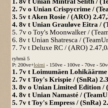
1. 8v t Unian Mintral Selíth / (
2. 7v o Unian Crispycrime / (Te
3. 5v t Aken Rosie / (ARO) 2.47,
4. 8v t Unian Grauløve Eitra / (
5. 7v o Toy's Moonwalker / (Team
6. 8v t Unian Shatresca / (TeamUn
7. 7v t Deluxe RC / (ARO) 2.47,0a
ryhmä 5
P: 200ve+
loimi
- 150ve - 100ve - 70ve - 50v
1. 7v t Loimumäen Lohikäärme /
2. 7v t Toy's Krispie / (SnRa) 2.
3. 8v o Unian Limited Edition / 
4. 8v t Unian Namasté / (TeamUn
5. 7v t Toy's Empress / (SnRa) 2.