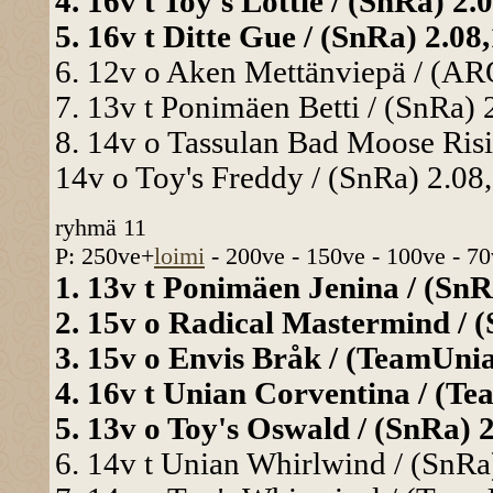
4. 16v t Toy's Lottie / (SnRa) 2.0
5. 16v t Ditte Gue / (SnRa) 2.08,
6. 12v o Aken Mettänviepä / (ARO
7. 13v t Ponimäen Betti / (SnRa) 2
8. 14v o Tassulan Bad Moose Risi
14v o Toy's Freddy / (SnRa) 2.08,
ryhmä 11
P: 250ve+
loimi
- 200ve - 150ve - 100ve - 70
1. 13v t Ponimäen Jenina / (SnRa
2. 15v o Radical Mastermind / (
3. 15v o Envis Bråk / (TeamUnia)
4. 16v t Unian Corventina / (Te
5. 13v o Toy's Oswald / (SnRa) 2
6. 14v t Unian Whirlwind / (SnRa)