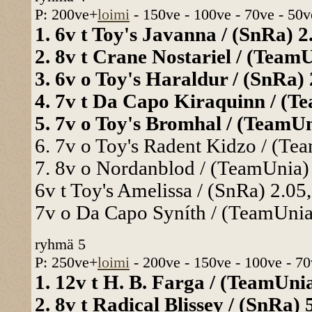
P: 200ve+
loimi
- 150ve - 100ve - 70ve - 50v
1. 6v t Toy's Javanna / (SnRa) 2.
2. 8v t Crane Nostariel / (TeamU
3. 6v o Toy's Haraldur / (SnRa) 
4. 7v t Da Capo Kiraquinn / (Te
5. 7v o Toy's Bromhal / (TeamUni
6. 7v o Toy's Radent Kidzo / (Tea
7. 8v o Nordanblod / (TeamUnia) 
6v t Toy's Amelissa / (SnRa) 2.05,
7v o Da Capo Syníth / (TeamUnia)
ryhmä 5
P: 250ve+
loimi
- 200ve - 150ve - 100ve - 70
1. 12v t H. B. Farga / (TeamUnia
2. 8v t Radical Blissey / (SnRa) 