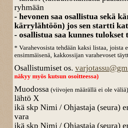
ryhmään
- hevonen saa osallistua sekä k
kärrylähtöön) jos sen startti kat
- osallistua saa kunnes tulokset 
* Varahevosista tehdään kaksi listaa, joista 
ensimmäisenä, kakkossijan varahevoset täyttä
Osallistumiset os.
varjotassu@gm
näkyy myös kutsun osoitteessa)
Muodossa
(viivojen määrällä ei ole väliä
lähtö X
ikä skp Nimi / Ohjastaja (seura) e
vara
ikä skp Nimi / Ohjastaja (seura) e