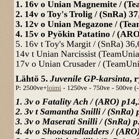
1. 16v o Unian Magnemite / (Te
2. 14v o Toy's Trolig / (SnRa) 3
3. 12v o Unian Megazone / (Tea
4. 15v o Pyökin Patatino / (ARO
5. 16v t Toy's Margit / (SnRa) 36
14v t Unian Narcissist (TeamUnia)
17v o Unian Crusader / (TeamUnia
Lähtö 5.
Juvenile GP-karsinta
, 
P: 2500ve+
loimi
- 1250ve - 750ve - 500ve (
1. 3v o Fatality Ach / (ARO) p14,
2. 3v t Samantha Snilli / (SnRa) 
3. 3v o Maserati Snilli / (SnRa) p
4. 4v o Shootsandladders / (ARO)