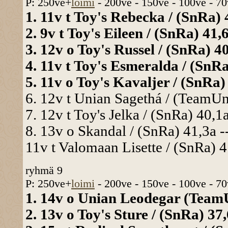
P: 250ve+
loimi
- 200ve - 150ve - 100ve - 70
1. 11v t Toy's Rebecka / (SnRa) 
2. 9v t Toy's Eileen / (SnRa) 41,6
3. 12v o Toy's Russel / (SnRa) 40
4. 11v t Toy's Esmeralda / (SnRa
5. 11v o Toy's Kavaljer / (SnRa) 
6. 12v t Unian Sagethá / (TeamUni
7. 12v t Toy's Jelka / (SnRa) 40,1
8. 13v o Skandal / (SnRa) 41,3a -
11v t Valomaan Lisette / (SnRa) 41
ryhmä 9
P: 250ve+
loimi
- 200ve - 150ve - 100ve - 70
1. 14v o Unian Leodegar (TeamUn
2. 13v o Toy's Sture / (SnRa) 37,