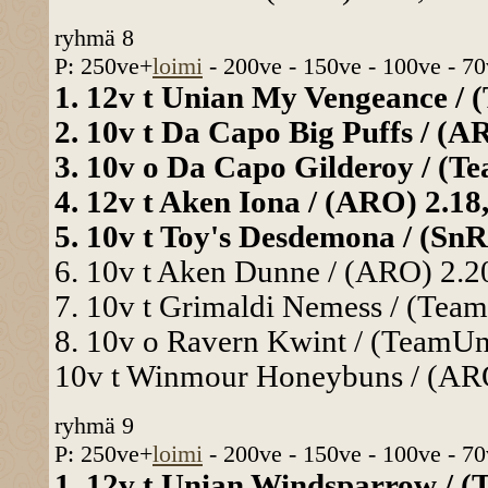
ryhmä 8
P: 250ve+
loimi
- 200ve - 150ve - 100ve - 70
1. 12v t Unian My Vengeance / (
2. 10v t Da Capo Big Puffs / (AR
3. 10v o Da Capo Gilderoy / (Te
4. 12v t Aken Iona / (ARO) 2.18,
5. 10v t Toy's Desdemona / (SnRa
6. 10v t Aken Dunne / (ARO) 2.20
7. 10v t Grimaldi Nemess / (Team
8. 10v o Ravern Kwint / (TeamUni
10v t Winmour Honeybuns / (ARO
ryhmä 9
P: 250ve+
loimi
- 200ve - 150ve - 100ve - 70
1. 12v t Unian Windsparrow / (T