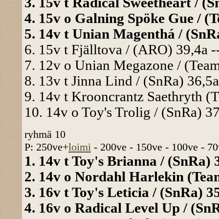
3. 15v t Radical Sweetheart / (S
4. 15v o Galning Spöke Gue / (T
5. 14v t Unian Magenthá / (SnRa
6. 15v t Fjälltova / (ARO) 39,4a -
7. 12v o Unian Megazone / (TeamU
8. 13v t Jinna Lind / (SnRa) 36,5a
9. 14v t Krooncrantz Saethryth (
10. 14v o Toy's Trolig / (SnRa) 37
ryhmä 10
P: 250ve+
loimi
- 200ve - 150ve - 100ve - 70
1. 14v t Toy's Brianna / (SnRa) 3
2. 14v o Nordahl Harlekin (Team
3. 16v t Toy's Leticia / (SnRa) 35
4. 16v o Radical Level Up / (SnR