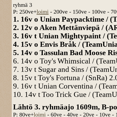
ryhmä 3
P: 250ve+
loimi
- 200ve - 150ve - 100ve - 70
1. 16v o Unian Paypacktime / (
2. 12v o Aken Mettänviepä / (AR
3. 16v t Unian Mightypaint / (T
4. 15v o Envis Bråk / (TeamUnia
5. 14v o Tassulan Bad Moose Ris
6. 14v o Toy's Whimsical / (Team
7. 13v t Sugar and Sins / (TeamUn
8. 15v t Toy's Fortuna / (SnRa) 2
9. 16v t Unian Corventina / (Tea
10. 14v t Too Trick Gue / (TeamU
Lähtö 3. ryhmäajo 1609m, B-pon
P: 80ve+
loimi
- 60ve - 40ve - 20ve - 10ve -