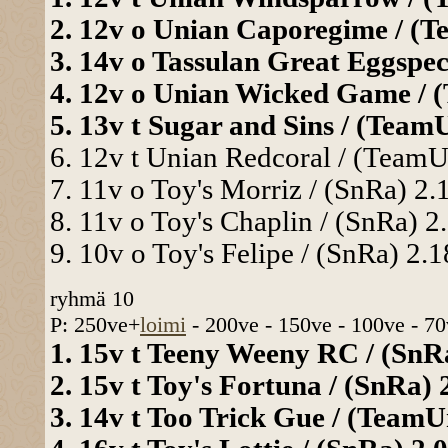
2. 12v o Unian Caporegime / (Te
3. 14v o Tassulan Great Eggspect
4. 12v o Unian Wicked Game / (
5. 13v t Sugar and Sins / (TeamU
6. 12v t Unian Redcoral / (TeamUn
7. 11v o Toy's Morriz / (SnRa) 2.1
8. 11v o Toy's Chaplin / (SnRa) 2.
9. 10v o Toy's Felipe / (SnRa) 2.1
ryhmä 10
P: 250ve+
loimi
- 200ve - 150ve - 100ve - 70
1. 15v t Teeny Weeny RC / (SnRa
2. 15v t Toy's Fortuna / (SnRa) 2
3. 14v t Too Trick Gue / (TeamUn