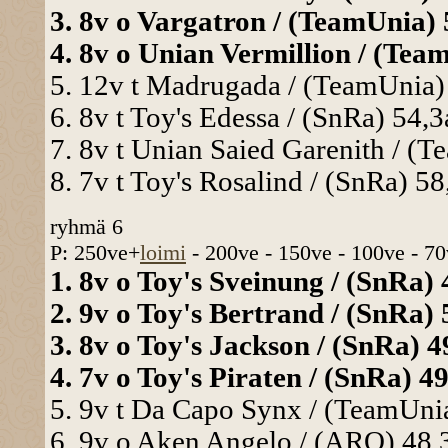
3. 8v o Vargatron / (TeamUnia) 5
4. 8v o Unian Vermillion / (Team
5. 12v t Madrugada / (TeamUnia) 
6. 8v t Toy's Edessa / (SnRa) 54,3
7. 8v t Unian Saied Garenith / (T
8. 7v t Toy's Rosalind / (SnRa) 58
ryhmä 6
P: 250ve+
loimi
- 200ve - 150ve - 100ve - 70
1. 8v o Toy's Sveinung / (SnRa) 4
2. 9v o Toy's Bertrand / (SnRa) 
3. 8v o Toy's Jackson / (SnRa) 49
4. 7v o Toy's Piraten / (SnRa) 49
5. 9v t Da Capo Synx / (TeamUnia
6. 9v o Aken Angelo / (ARO) 48,3