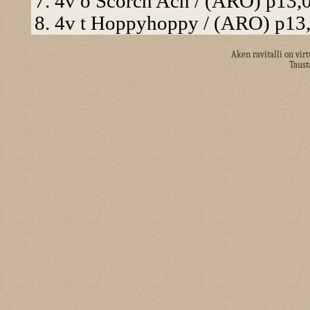
7. 4v o Scorch Ach / (ARO) p13,0
8. 4v t Hoppyhoppy / (ARO) p13,1
Aken ravitalli on virt
Taus