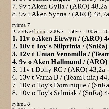
7. 9v t Aken Gylla / (ARO) 48,2a 
8. 9v t Aken Synna / (ARO) 48,7a
ryhmä 7
P: 250ve+
loimi
- 200ve - 150ve - 100ve - 70
1. 11v o Aken Eirwyn / (ARO) 44
2. 10v t Toy's Nilprinia / (SnRa)
3. 12v t Unian Venomilla / (Team
4. 9v o Aken Hallmund / (ARO) 4
5. 11v t Dolly RC / (ARO) 43,2a -
6. 13v t Varna B / (TeamUnia) 44,
7. 10v o Toy's Dominique / (SnRa)
8. 10v o Toy's Salmiak / (SnRa) 4
ryhmä 8