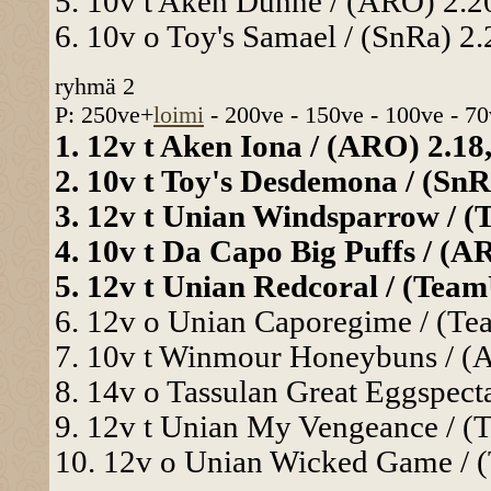
5. 10v t Aken Dunne / (ARO) 2.20
6. 10v o Toy's Samael / (SnRa) 2
ryhmä 2
P: 250ve+
loimi
- 200ve - 150ve - 100ve - 70
1. 12v t Aken Iona / (ARO) 2.18
2. 10v t Toy's Desdemona / (SnR
3. 12v t Unian Windsparrow / (
4. 10v t Da Capo Big Puffs / (A
5. 12v t Unian Redcoral / (Team
6. 12v o Unian Caporegime / (Te
7. 10v t Winmour Honeybuns / (A
8. 14v o Tassulan Great Eggspect
9. 12v t Unian My Vengeance / (
10. 12v o Unian Wicked Game / (