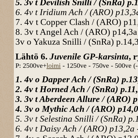
5. 3v t Devilish Snilli / (SnRa) p
6. 4v t Iridium Ach / (ARO) p13,3a
7. 4v t Copper Clash / (ARO) p11,
8. 3v t Angel Ach / (ARO) p14,3a 
3v o Yakuza Snilli / (SnRa) p.14,3
Lähtö 6.
Juvenile GP-karsinta
, 
P: 2500ve+
loimi
- 1250ve - 750ve - 500ve (
1. 4v o Dapper Ach / (SnRa) p.13
2. 4v t Horned Ach / (SnRa) p.11
3. 3v t Aberdeen Allure / (ARO) p
4. 3v o Mythic Ach / (ARO) p14,0
5. 3v t Selestina Snilli / (SnRa) p
6. 4v t Daisy Ach / (ARO) p13,2a -