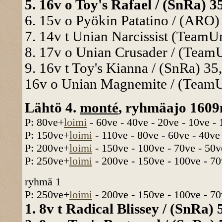
5. 16v o Toy's Rafael / (SnRa) 35
6. 15v o Pyökin Patatino / (ARO) 
7. 14v t Unian Narcissist (TeamUn
8. 17v o Unian Crusader / (TeamU
9. 16v t Toy's Kianna / (SnRa) 35,
16v o Unian Magnemite / (TeamUn
Lähtö 4.
monté
, ryhmäajo 1609
P: 80ve+
loimi
- 60ve - 40ve - 20ve - 10ve -
P: 150ve+
loimi
- 110ve - 80ve - 60ve - 40ve
P: 200ve+
loimi
- 150ve - 100ve - 70ve - 50v
P: 250ve+
loimi
- 200ve - 150ve - 100ve - 70
ryhmä 1
P: 250ve+
loimi
- 200ve - 150ve - 100ve - 70
1. 8v t Radical Blissey / (SnRa)