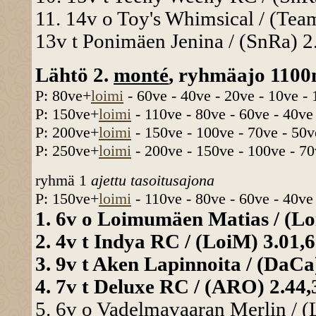
11. 14v o Toy's Whimsical / (Tea
13v t Ponimäen Jenina / (SnRa) 2.
Lähtö 2.
monté
, ryhmäajo 1100
P: 80ve+
loimi
- 60ve - 40ve - 20ve - 10ve -
P: 150ve+
loimi
- 110ve - 80ve - 60ve - 40ve
P: 200ve+
loimi
- 150ve - 100ve - 70ve - 50v
P: 250ve+
loimi
- 200ve - 150ve - 100ve - 70
ryhmä 1
ajettu tasoitusajona
P: 150ve+
loimi
- 110ve - 80ve - 60ve - 40ve
1. 6v o Loimumäen Matias / (Loi
2. 4v t Indya RC / (LoiM) 3.01,6
3. 9v t Aken Lapinnoita / (DaCa)
4. 7v t Deluxe RC / (ARO) 2.44,
5. 6v o Vadelmavaaran Merlin / (