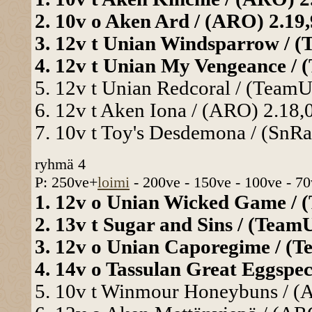
2. 10v o Aken Ard / (ARO) 2.19,
3. 12v t Unian Windsparrow / (
4. 12v t Unian My Vengeance / (
5. 12v t Unian Redcoral / (TeamU
6. 12v t Aken Iona / (ARO) 2.18,
7. 10v t Toy's Desdemona / (SnRa
ryhmä 4
P: 250ve+
loimi
- 200ve - 150ve - 100ve - 70
1. 12v o Unian Wicked Game / (
2. 13v t Sugar and Sins / (TeamU
3. 12v o Unian Caporegime / (T
4. 14v o Tassulan Great Eggspec
5. 10v t Winmour Honeybuns / (A