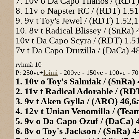
7. 10v o Da Capo Thanos / (RDT) 
8. 11v o Napster RC / (RDT) 1.51,
9. 9v t Toy's Jewel / (RDT) 1.52,1
10. 8v t Radical Blissey / (SnRa) 
10v t Da Capo Scyra / (RDT) 1.51
7v t Da Capo Druzilla / (DaCa) 48
ryhmä 10
P: 250ve+
loimi
- 200ve - 150ve - 100ve - 70
1. 10v o Toy's Salmiak / (SnRa) 
2. 11v t Radical Adorable / (RDT
3. 9v t Aken Gylla / (ARO) 46,6a
4. 12v t Unian Venomilla / (Team
5. 9v o Da Capo Ozuf / (DaCa) 45
6. 8v o Toy's Jackson / (SnRa) 44