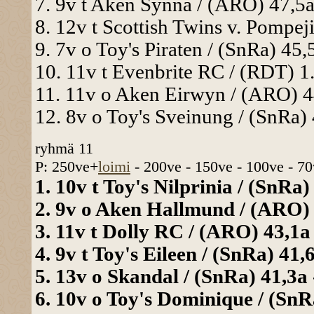
7. 9v t Aken Synna / (ARO) 47,5a 
8. 12v t Scottish Twins v. Pompeji
9. 7v o Toy's Piraten / (SnRa) 45,
10. 11v t Evenbrite RC / (RDT) 1.
11. 11v o Aken Eirwyn / (ARO) 44
12. 8v o Toy's Sveinung / (SnRa) 
ryhmä 11
P: 250ve+
loimi
- 200ve - 150ve - 100ve - 70
1. 10v t Toy's Nilprinia / (SnRa)
2. 9v o Aken Hallmund / (ARO) 4
3. 11v t Dolly RC / (ARO) 43,1a 
4. 9v t Toy's Eileen / (SnRa) 41,6
5. 13v o Skandal / (SnRa) 41,3a 
6. 10v o Toy's Dominique / (SnRa