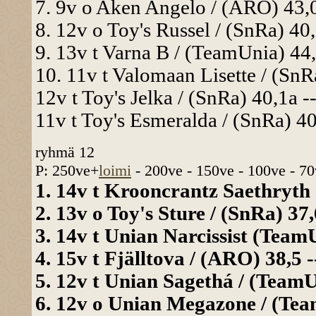
7. 9v o Aken Angelo / (ARO) 43,0
8. 12v o Toy's Russel / (SnRa) 40,
9. 13v t Varna B / (TeamUnia) 44,
10. 11v t Valomaan Lisette / (SnR
12v t Toy's Jelka / (SnRa) 40,1a --
11v t Toy's Esmeralda / (SnRa) 40
ryhmä 12
P: 250ve+
loimi
- 200ve - 150ve - 100ve - 70
1. 14v t Krooncrantz Saethryth 
2. 13v o Toy's Sture / (SnRa) 37,
3. 14v t Unian Narcissist (TeamU
4. 15v t Fjälltova / (ARO) 38,5 -
5. 12v t Unian Sagethá / (TeamUn
6. 12v o Unian Megazone / (Team