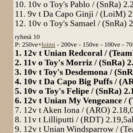
10. 10v o Toy's Pablo / (SnRa) 2.2
11. 9v t Da Capo Ginji / (LoiM) 2
12. 10v o Toy's Samael / (SnRa) 2
ryhmä 10
P: 250ve+
loimi
- 200ve - 150ve - 100ve - 70
1. 12v t Unian Redcoral / (TeamU
2. 11v o Toy's Morriz / (SnRa) 2.
3. 10v t Toy's Desdemona / (SnRa
4. 10v t Da Capo Big Puffs / (AR
5. 10v o Toy's Felipe / (SnRa) 2.
6. 12v t Unian My Vengeance / (
7. 12v t Aken Iona / (ARO) 2.18,0
8. 11v t Lilliputti / (RDT) 2.19,5a
9. 12v t Unian Windsparrow / (Te