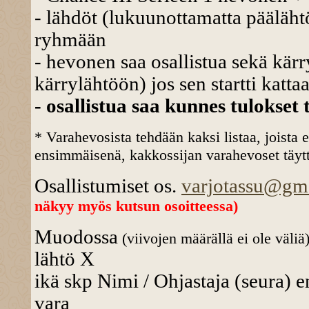
- lähdöt (lukuunottamatta pääläht
ryhmään
- hevonen saa osallistua sekä kär
kärrylähtöön) jos sen startti kattaa
- osallistua saa kunnes tulokset 
* Varahevosista tehdään kaksi listaa, joista 
ensimmäisenä, kakkossijan varahevoset täyttä
Osallistumiset os.
varjotassu@gm
näkyy myös kutsun osoitteessa)
Muodossa
(viivojen määrällä ei ole väliä
lähtö X
ikä skp Nimi / Ohjastaja (seura) e
vara