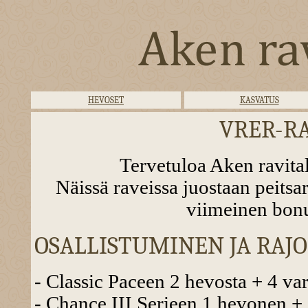
HEVOSET
KASVATUS
VRER-RA
Tervetuloa Aken ravital
Näissä raveissa juostaan peits
viimeinen bonu
OSALLISTUMINEN JA RAJ
- Classic Paceen 2 hevosta + 4 va
- Chance III Serieen 1 hevonen +