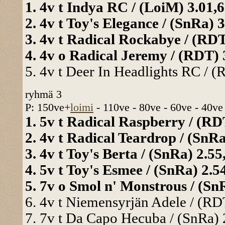
1. 4v t Indya RC / (LoiM) 3.01,6a
2. 4v t Toy's Elegance / (SnRa) 3
3. 4v t Radical Rockabye / (RDT)
4. 4v o Radical Jeremy / (RDT) 3
5. 4v t Deer In Headlights RC / (
ryhmä 3
P: 150ve+
loimi
- 110ve - 80ve - 60ve - 40ve
1. 5v t Radical Raspberry / (RDT
2. 4v t Radical Teardrop / (SnRa
3. 4v t Toy's Berta / (SnRa) 2.55
4. 5v t Toy's Esmee / (SnRa) 2.54
5. 7v o Smol n' Monstrous / (SnR
6. 4v t Niemensyrjän Adele / (RDT
7. 7v t Da Capo Hecuba / (SnRa) 2