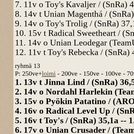
7. 11v o Toy's Kavaljer / (SnRa) 4
8. 14v t Unian Magenthá / (SnRa) 
9. 14v o Toy's Trolig / (SnRa) 37,
10. 15v t Radical Sweetheart / (S
11. 14v o Unian Leodegar (TeamU
12. 11v t Toy's Rebecka / (SnRa) 
ryhmä 13
P: 250ve+
loimi
- 200ve - 150ve - 100ve - 70
1. 13v t Jinna Lind / (SnRa) 36,5
2. 14v o Nordahl Harlekin (Team
3. 15v o Pyökin Patatino / (ARO)
4. 16v o Radical Level Up / (SnR
5. 16v t Toy's / (SnRa) 35,1a -- 
6. 17v o Unian Crusader / (Team