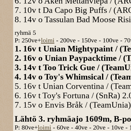
6. 12v o Aken Mettänviepä / (ARO
7. 10v t Da Capo Big Puffs / (AR
8. 14v o Tassulan Bad Moose Risi
ryhmä 5
P: 250ve+
loimi
- 200ve - 150ve - 100ve - 70
1. 16v t Unian Mightypaint / (T
2. 16v o Unian Paypacktime / (
3. 14v t Too Trick Gue / (TeamU
4. 14v o Toy's Whimsical / (Tea
5. 16v t Unian Corventina / (Tea
6. 16v t Toy's Fortuna / (SnRa) 2
7. 15v o Envis Bråk / (TeamUnia)
Lähtö 3. ryhmäajo 1609m, B-pon
P: 80ve+
loimi
- 60ve - 40ve - 20ve - 10ve -