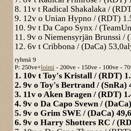
8. 11v t Radical Shakalaka / (RDT
9. 12v o Unian Hypno / (RDT) 1.5
10. 9v t Da Capo Synx / (TeamUni
11. 9v o Niemensyrjän Brunssi / 
12. 6v t Cribbona / (DaCa) 53,0al
ryhmä 9
P: 250ve+
loimi
- 200ve - 150ve - 100ve - 70
1. 10v t Toy's Kristall / (RDT) 1
2. 9v o Toy's Bertrand / (SnRa) 
3. 11v o Aken Bragen / (RDT) 1.4
4. 9v o Da Capo Svewn / (DaCa) 
5. 9v o Grim SWE / (DaCa) 49,6a
6. 9v o Harry Shotters RC / (RDT