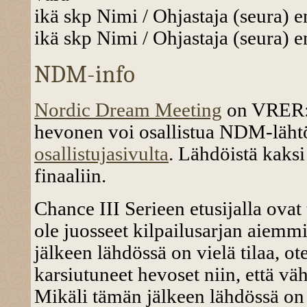
ikä skp Nimi / Ohjastaja (seura) e
ikä skp Nimi / Ohjastaja (seura) e
NDM-info
Nordic Dream Meeting
on VRER:n
hevonen voi osallistua NDM-läht
osallistujasivulta
. Lähdöistä kaks
finaaliin.
Chance III Serieen etusijalla ovat 
ole juosseet kilpailusarjan aiemm
jälkeen lähdössä on vielä tilaa, 
karsiutuneet hevoset niin, että väh
Mikäli tämän jälkeen lähdössä on 