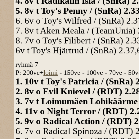
4. 8v t Radikalin Isla / (SnRa) 2
5. 8v t Toy's Penny / (SnRa) 2.33
6. 6v o Toy's Wilfred / (SnRa) 2.3
7. 8v t Aken Meala / (TeamUnia) 2
8. 7v o Toy's Filibert / (SnRa) 2.3
6v t Toy's Hjärtrud / (SnRa) 2.37,
ryhmä 7
P: 200ve+
loimi
- 150ve - 100ve - 70ve - 50v
1. 10v t Toy's Patricia / (SnRa) 
2. 8v o Evil Knievel / (RDT) 2.28
3. 7v t Loimumäen Lohikäärme /
4. 11v o Night Terror / (RDT) 2.2
5. 9v o Radical Action / (RDT) 2
6. 7v o Radical Spinoza / (RDT) 2