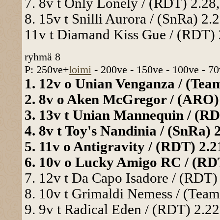
7. 8v t Only Lonely / (RDT) 2.28,
8. 15v t Snilli Aurora / (SnRa) 2.2
11v t Diamand Kiss Gue / (RDT) 2
ryhmä 8
P: 250ve+
loimi
- 200ve - 150ve - 100ve - 70
1. 12v o Unian Venganza / (Team
2. 8v o Aken McGregor / (ARO) 2
3. 13v t Unian Mannequin / (RDT
4. 8v t Toy's Nandinia / (SnRa) 2
5. 11v o Antigravity / (RDT) 2.21
6. 10v o Lucky Amigo RC / (RDT)
7. 12v t Da Capo Isadore / (RDT) 
8. 10v t Grimaldi Nemess / (Team
9. 9v t Radical Eden / (RDT) 2.22