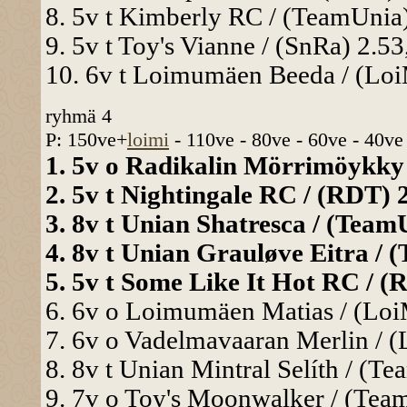
8. 5v t Kimberly RC / (TeamUnia)
9. 5v t Toy's Vianne / (SnRa) 2.53
10. 6v t Loimumäen Beeda / (LoiM
ryhmä 4
P: 150ve+
loimi
- 110ve - 80ve - 60ve - 40ve
1. 5v o Radikalin Mörrimöykky /
2. 5v t Nightingale RC / (RDT) 2
3. 8v t Unian Shatresca / (TeamU
4. 8v t Unian Grauløve Eitra / (
5. 5v t Some Like It Hot RC / (R
6. 6v o Loimumäen Matias / (LoiM
7. 6v o Vadelmavaaran Merlin / (
8. 8v t Unian Mintral Selíth / (Te
9. 7v o Toy's Moonwalker / (Team