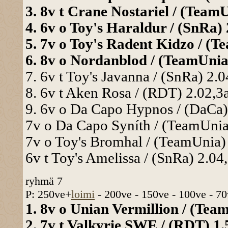
3. 8v t Crane Nostariel / (TeamU
4. 6v o Toy's Haraldur / (SnRa) 
5. 7v o Toy's Radent Kidzo / (Te
6. 8v o Nordanblod / (TeamUnia)
7. 6v t Toy's Javanna / (SnRa) 2.0
8. 6v t Aken Rosa / (RDT) 2.02,3a
9. 6v o Da Capo Hypnos / (DaCa) 
7v o Da Capo Syníth / (TeamUnia)
7v o Toy's Bromhal / (TeamUnia) 
6v t Toy's Amelissa / (SnRa) 2.04,
ryhmä 7
P: 250ve+
loimi
- 200ve - 150ve - 100ve - 70
1. 8v o Unian Vermillion / (Team
2. 7v t Valkyrie SWE / (RDT) 1.5