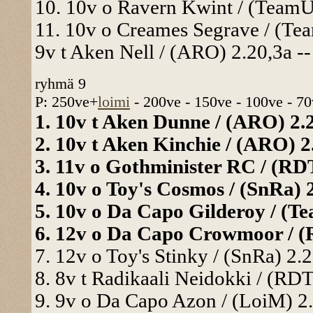
10. 10v o Ravern Kwint / (TeamUn
11. 10v o Creames Segrave / (Tea
9v t Aken Nell / (ARO) 2.20,3a -
ryhmä 9
P: 250ve+
loimi
- 200ve - 150ve - 100ve - 70
1. 10v t Aken Dunne / (ARO) 2.2
2. 10v t Aken Kinchie / (ARO) 2.
3. 11v o Gothminister RC / (RDT)
4. 10v o Toy's Cosmos / (SnRa) 2
5. 10v o Da Capo Gilderoy / (Te
6. 12v o Da Capo Crowmoor / (R
7. 12v o Toy's Stinky / (SnRa) 2.2
8. 8v t Radikaali Neidokki / (RDT
9. 9v o Da Capo Azon / (LoiM) 2.