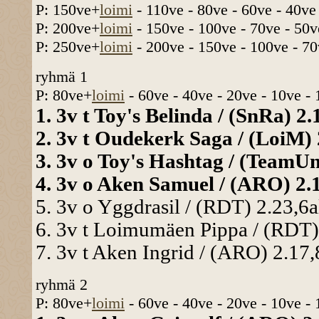
P: 150ve+
loimi
- 110ve - 80ve - 60ve - 40ve
P: 200ve+
loimi
- 150ve - 100ve - 70ve - 50v
P: 250ve+
loimi
- 200ve - 150ve - 100ve - 70
ryhmä 1
P: 80ve+
loimi
- 60ve - 40ve - 20ve - 10ve -
1. 3v t Toy's Belinda / (SnRa) 2.
2. 3v t Oudekerk Saga / (LoiM) 2
3. 3v o Toy's Hashtag / (TeamUni
4. 3v o Aken Samuel / (ARO) 2.1
5. 3v o Yggdrasil / (RDT) 2.23,6a
6. 3v t Loimumäen Pippa / (RDT) 
7. 3v t Aken Ingrid / (ARO) 2.17,
ryhmä 2
P: 80ve+
loimi
- 60ve - 40ve - 20ve - 10ve -