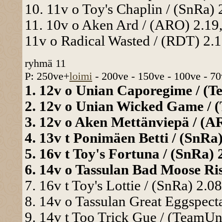
10. 11v o Toy's Chaplin / (SnRa) 
11. 10v o Aken Ard / (ARO) 2.19,
11v o Radical Wasted / (RDT) 2.1
ryhmä 11
P: 250ve+
loimi
- 200ve - 150ve - 100ve - 70
1. 12v o Unian Caporegime / (Te
2. 12v o Unian Wicked Game / (
3. 12v o Aken Mettänviepä / (AR
4. 13v t Ponimäen Betti / (SnRa)
5. 16v t Toy's Fortuna / (SnRa) 2
6. 14v o Tassulan Bad Moose Ris
7. 16v t Toy's Lottie / (SnRa) 2.08
8. 14v o Tassulan Great Eggspecta
9. 14v t Too Trick Gue / (TeamUni