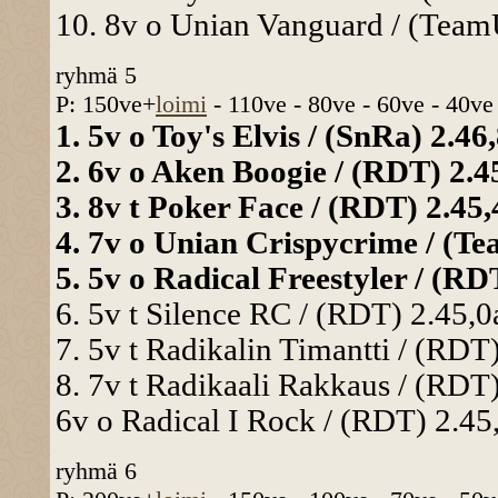
10. 8v o Unian Vanguard / (TeamU
ryhmä 5
P: 150ve+
loimi
- 110ve - 80ve - 60ve - 40ve
1. 5v o Toy's Elvis / (SnRa) 2.46,
2. 6v o Aken Boogie / (RDT) 2.45
3. 8v t Poker Face / (RDT) 2.45,4
4. 7v o Unian Crispycrime / (Te
5. 5v o Radical Freestyler / (RDT
6. 5v t Silence RC / (RDT) 2.45,0a
7. 5v t Radikalin Timantti / (RDT)
8. 7v t Radikaali Rakkaus / (RDT)
6v o Radical I Rock / (RDT) 2.45
ryhmä 6