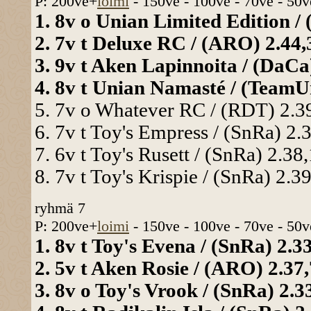
P: 200ve+
loimi
- 150ve - 100ve - 70ve - 50v
1. 8v o Unian Limited Edition / 
2. 7v t Deluxe RC / (ARO) 2.44,3
3. 9v t Aken Lapinnoita / (DaCa)
4. 8v t Unian Namasté / (TeamUn
5. 7v o Whatever RC / (RDT) 2.39
6. 7v t Toy's Empress / (SnRa) 2.3
7. 6v t Toy's Rusett / (SnRa) 2.38,
8. 7v t Toy's Krispie / (SnRa) 2.39
ryhmä 7
P: 200ve+
loimi
- 150ve - 100ve - 70ve - 50v
1. 8v t Toy's Evena / (SnRa) 2.33
2. 5v t Aken Rosie / (ARO) 2.37,
3. 8v o Toy's Vrook / (SnRa) 2.33