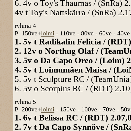
6. 4v o Toy's Thaumas / (SnRa) 2.
4v t Toy's Nattskärra / (SnRa) 2.1
ryhmä 4
P: 150ve+
loimi
- 110ve - 80ve - 60ve - 40ve
1. 5v t Radikalin Felicia / (RDT)
2. 12v o Northug Olaf / (TeamUni
3. 5v o Da Capo Oreo / (Loim) 2.
4. 5v t Loimumäen Maisa / (LoiM
5. 5v t Sculpture RC / (TeamUnia)
6. 5v o Scorpius RC / (RDT) 2.10,
ryhmä 5
P: 200ve+
loimi
- 150ve - 100ve - 70ve - 50v
1. 6v t Belissa RC / (RDT) 2.07,0
2. 7v t Da Capo Synnöve / (SnRa)