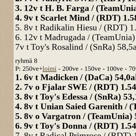
3. 12v t H. B. Farga / (TeamUnia
4. 9v t Scarlet Mind / (RDT) 1.58
5. 8v t Radikalin Hiesu / (RDT) 1.
6. 12v t Madrugada / (TeamUnia) 
7v t Toy's Rosalind / (SnRa) 58,5a 
ryhmä 8
P: 250ve+
loimi
- 200ve - 150ve - 100ve - 70
1. 6v t Madicken / (DaCa) 54,0al
2. 7v o Fjalar SWE / (RDT) 1.54,
3. 8v t Toy's Edessa / (SnRa) 53,
4. 8v t Unian Saied Garenith / (
5. 8v o Vargatron / (TeamUnia) 5
6. 9v t Toy's Donna / (RDT) 1.54
7. 8v t Radical Primrose / (RDT) 