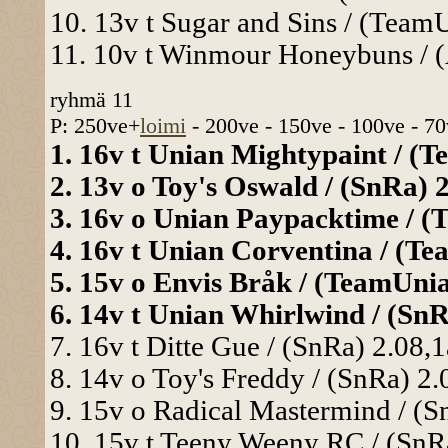
10. 13v t Sugar and Sins / (TeamU
11. 10v t Winmour Honeybuns / (
ryhmä 11
P: 250ve+
loimi
- 200ve - 150ve - 100ve - 70
1. 16v t Unian Mightypaint / (T
2. 13v o Toy's Oswald / (SnRa) 2
3. 16v o Unian Paypacktime / (T
4. 16v t Unian Corventina / (Tea
5. 15v o Envis Bråk / (TeamUnia)
6. 14v t Unian Whirlwind / (SnRa
7. 16v t Ditte Gue / (SnRa) 2.08,1
8. 14v o Toy's Freddy / (SnRa) 2.
9. 15v o Radical Mastermind / (Sn
10. 15v t Teeny Weeny RC / (SnRa