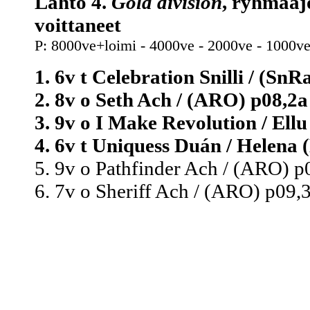
Lähtö 4.
Gold division
, ryhmäaj
voittaneet
P: 8000ve+loimi - 4000ve - 2000ve - 1000ve
1. 6v t Celebration Snilli / (SnR
2. 8v o Seth Ach / (ARO) p08,2a
3. 9v o I Make Revolution / Ellu 
4. 6v t Uniquess Duán / Helena (
5. 9v o Pathfinder Ach / (ARO) p
6. 7v o Sheriff Ach / (ARO) p09,3