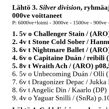
Lähtö 3.
Silver division
, ryhmäaj
000ve voittaneet
P: 6000ve+loimi - 3000ve - 1500ve - 900ve 
1. 5v o Challenger Stain / (ARO)
2. 4v t Stone Cold Sober / Hann
3. 6v t Nightmare Ballet / (ARO)
4. 6v o Capitaine Duán / reibili 
5. 8v t Wraith Ach / (ARO) p08,
6. 5v o Unbecoming Duán / Olli (
7. 6v t Dragonizer Depac / Jukka
8. 6v t Angelic Din / Kaarlo (DP) 
9. 4v o Yaguar Snilli / (SnRa) p.1