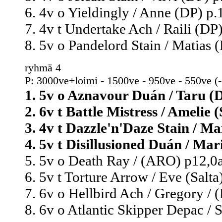
6. 4v o Yieldingly / Anne (DP) p.
7. 4v t Undertake Ach / Raili (DP)
8. 5v o Pandelord Stain / Matias 
ryhmä 4
P: 3000ve+loimi - 1500ve - 950ve - 550ve (
1. 5v o Aznavour Duán / Taru (D
2. 6v t Battle Mistress / Amelie (
3. 4v t Dazzle'n'Daze Stain / Ma
4. 5v t Disillusioned Duán / Mari
5. 5v o Death Ray / (ARO) p12,0a
6. 5v t Torture Arrow / Eve (Salta
7. 6v o Hellbird Ach / Gregory / 
8. 6v o Atlantic Skipper Depac / 