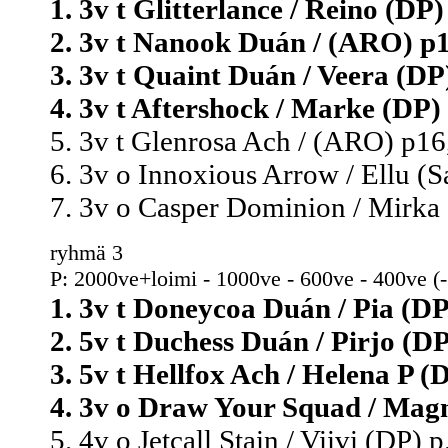
1. 3v t Glitterlance / Reino (DP)
2. 3v t Nanook Duán / (ARO) p1
3. 3v t Quaint Duán / Veera (DP)
4. 3v t Aftershock / Marke (DP) 
5. 3v t Glenrosa Ach / (ARO) p16
6. 3v o Innoxious Arrow / Ellu (Sa
7. 3v o Casper Dominion / Mirka 
ryhmä 3
P: 2000ve+loimi - 1000ve - 600ve - 400ve (
1. 3v t Doneycoa Duán / Pia (DP)
2. 5v t Duchess Duán / Pirjo (DP
3. 5v t Hellfox Ach / Helena P (
4. 3v o Draw Your Squad / Magn
5. 4v o Jetcall Stain / Viivi (DP) 