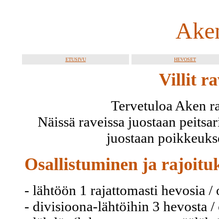
Aken
ETUSIVU
HEVOSET
Villit r
Tervetuloa Aken rav
Näissä raveissa juostaan peitsa
juostaan poikkeukse
Osallistuminen ja rajoitu
- lähtöön 1 rajattomasti hevosia /
- divisioona-lähtöihin 3 hevosta /