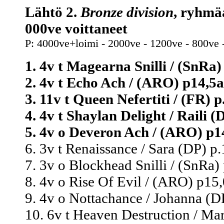
Lähtö 2.
Bronze division
, ryhmä
000ve voittaneet
P: 4000ve+loimi - 2000ve - 1200ve - 800ve 
1. 4v t Magearna Snilli / (SnRa)
2. 4v t Echo Ach / (ARO) p14,5a
3. 11v t Queen Nefertiti / (FR) p
4. 4v t Shaylan Delight / Raili (
5. 4v o Deveron Ach / (ARO) p14
6. 3v t Renaissance / Sara (DP) p.
7. 3v o Blockhead Snilli / (SnRa) 
8. 4v o Rise Of Evil / (ARO) p15,
9. 4v o Nottachance / Johanna (DP
10. 6v t Heaven Destruction / Ma